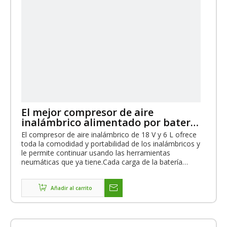
El mejor compresor de aire
inalámbrico alimentado por batería
de iones de litio de 18 V
El compresor de aire inalámbrico de 18 V y 6 L ofrece
toda la comodidad y portabilidad de los inalámbricos y
le permite continuar usando las herramientas
neumáticas que ya tiene.Cada carga de la batería
permite hasta 15000 clavos**, proporcionando el
tiempo de ejecución para completar una variedad de
aplicaciones.Además, el peso es de solo 13,8 kg, lo
Añadir al carrito
que permite un uso portátil en todas partes.