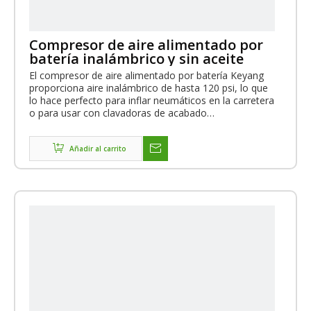
Compresor de aire alimentado por
batería inalámbrico y sin aceite
El compresor de aire alimentado por batería Keyang
proporciona aire inalámbrico de hasta 120 psi, lo que
lo hace perfecto para inflar neumáticos en la carretera
o para usar con clavadoras de acabado
neumáticas.Este compresor de aire alimentado por
batería está respaldado por una garantía de 1 año y el
servicio OEM está disponible.
Añadir al carrito