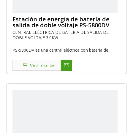
Estación de energía de batería de
salida de doble voltaje PS-5800DV
CENTRAL ELÉCTRICA DE BATERÍA DE SALIDA DE
DOBLE VOLTAJE 3.0KW
PS-5800DV es una central eléctrica con batería de
salida de doble voltaje con una potencia de salida
máxima de 3,0 KW, el voltaje de salida puede ser de
110 V o 220 V, diseñada principalmente para países
Añadir al carrito
como el Reino Unido, Brasil, Bolivia, Colombia y
Vietnam.