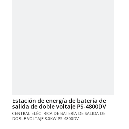
herramientas eléctricas, como cortadoras, martillos
de demolición, compresores de aire y otros
electrodomésticos.
Estación de energía de batería de
salida de doble voltaje PS-4800DV
CENTRAL ELÉCTRICA DE BATERÍA DE SALIDA DE
DOBLE VOLTAJE 3.0KW PS-4800DV