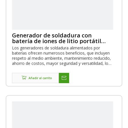
Generador de soldadura con
batería de iones de litio portátil
IP54 150A
Los generadores de soldadura alimentados por
baterías ofrecen numerosos beneficios, que incluyen
respeto al medio ambiente, mantenimiento reducido,
ahorro de costos, mayor seguridad y versatilidad, lo
que los convierte en una opción convincente para
muchas aplicaciones de soldadura.
Añadir al carrito