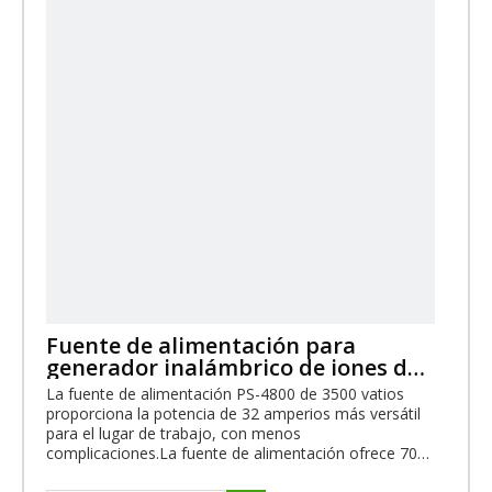
vídeo
Fuente de alimentación para
generador inalámbrico de iones de
litio de 3500 vatios con batería
La fuente de alimentación PS-4800 de 3500 vatios
proporciona la potencia de 32 amperios más versátil
para el lugar de trabajo, con menos
complicaciones.La fuente de alimentación ofrece 7000
vatios de arranque y 3500 vatios de funcionamiento