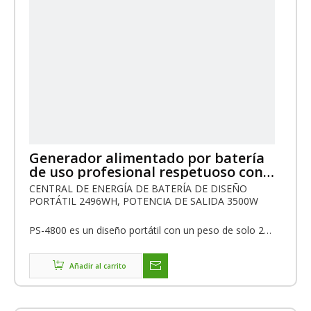
Generador alimentado por batería
de uso profesional respetuoso con
el medio ambiente de 3500 W
CENTRAL DE ENERGÍA DE BATERÍA DE DISEÑO
PORTÁTIL 2496WH, POTENCIA DE SALIDA 3500W
PS-4800 es un diseño portátil con un peso de solo 26
kg, en comparación con el generador, sus ventajas
incluyen ausencia de ruido, sin emisiones, sin
necesidad de mantenimiento, voltaje de salida de 220
Añadir al carrito
V (110 V opcional) potencia de 3500 W, PS-4800 es
capaz de suministrar energía para herramientas como
amoladora angular, cortadora de mármol, martillo