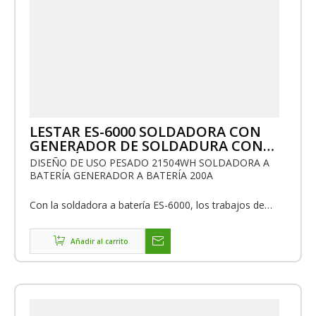
LESTAR ES-6000 SOLDADORA CON
GENERADOR DE SOLDADURA CON
BATERÍA DE IONES DE LITIO
DISEÑO DE USO PESADO 21504WH SOLDADORA A
BATERÍA GENERADOR A BATERÍA 200A
Con la soldadora a batería ES-6000, los trabajos de
soldadura, como la soldadura de reparación en las
montañas, las instalaciones en el campo o las
operaciones de soldadura en lugares expuestos, se
Añadir al carrito
vuelven mucho más fáciles que nunca.Después de la
carga completa, puede soldar 280 piezas de
electrodos de 3,25 mm o 224 piezas de electrodos de
4,0 mm.Además, ES-6000 puede suministrar energía
eléctrica de CA 220 V 4000 W para varios tipos de